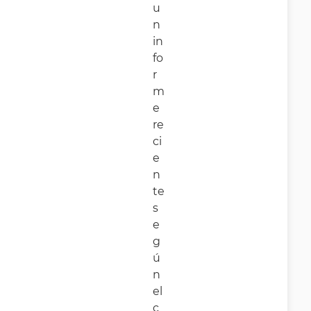
u
n
in
fo
r
m
e
re
ci
e
n
te
s
e
g
ú
n
el
c