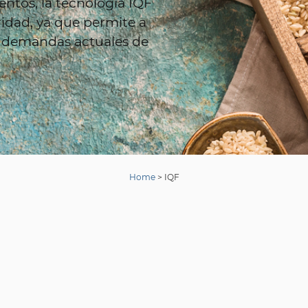
ntos, la tecnología IQF
dad, ya que permite a
las demandas actuales de
Home
>
IQF