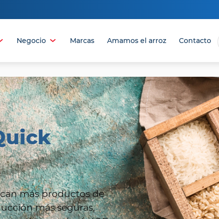
Negocio
Marcas
Amamos el arroz
Contacto
BRIR
ABRIR
L
EL
MENÚ
MENÚ
Quick
scan más productos de
ducción más seguras,