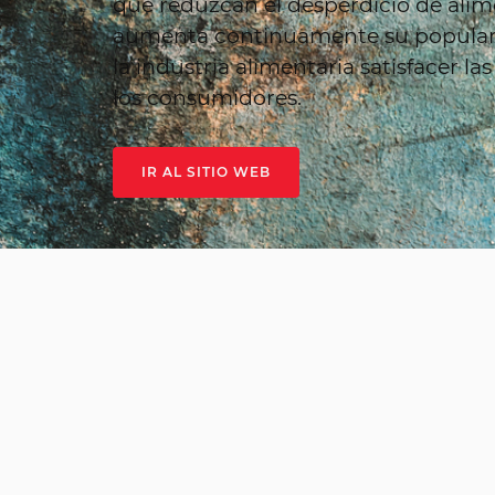
que reduzcan el desperdicio de alime
aumenta continuamente su populari
la industria alimentaria satisfacer 
los consumidores.
IR AL SITIO WEB