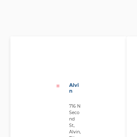
Alvi
n
716 N
Seco
nd
St,
Alvin,