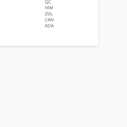
QC
H1M
2S5,
CAN
ADA