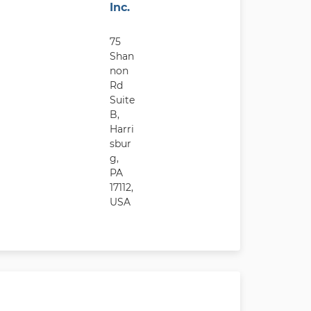
Inc.
75
Shan
non
Rd
Suite
B,
Harri
sbur
g,
PA
17112,
USA