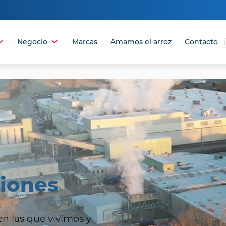
Negocio
Marcas
Amamos el arroz
Contacto
BRIR
ABRIR
L
EL
MENÚ
MENÚ
ciones
n las que vivimos y