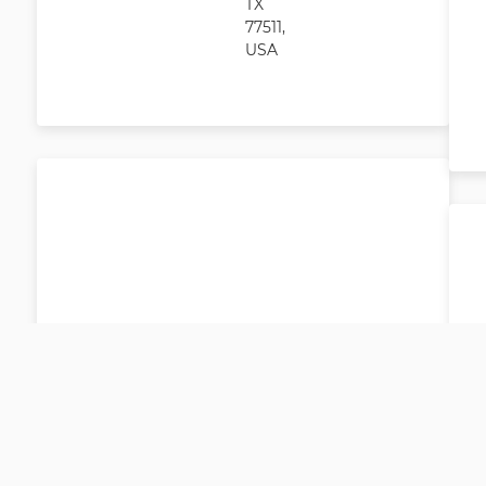
TX
77511,
USA
Carli
sle
400
W.
Main
St,