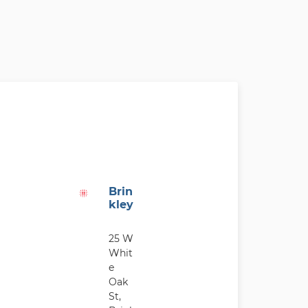
Brin
kley
25 W
Whit
e
Oak
St,