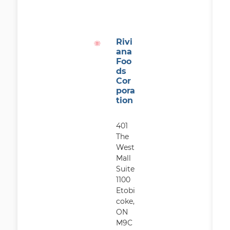
Rivi
ana
Foo
ds
Cor
pora
tion
401
The
West
Mall
Suite
1100
Etobi
coke,
ON
M9C