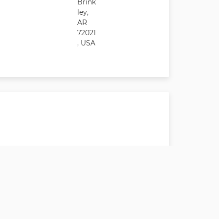
Brink
ley,
AR
72021
, USA
Clea
rbro
ok
301